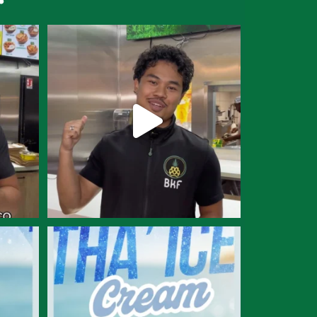
 dessert
Team sucré-salé ? Ce plat est fait pour
vous.
...
12
0
ARFUM ?
ET TOI, TU CRAQUES POUR QUEL PARFUM ?
...
7
0