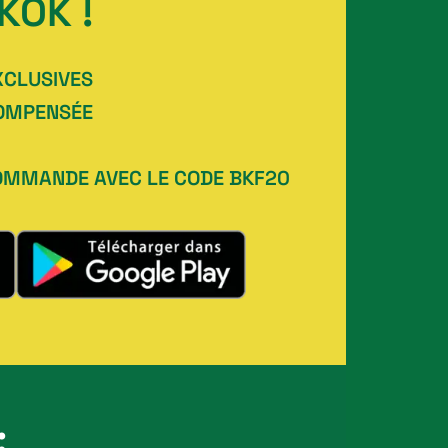
KOK !
XCLUSIVES
COMPENSÉE
COMMANDE AVEC LE CODE BKF20
: