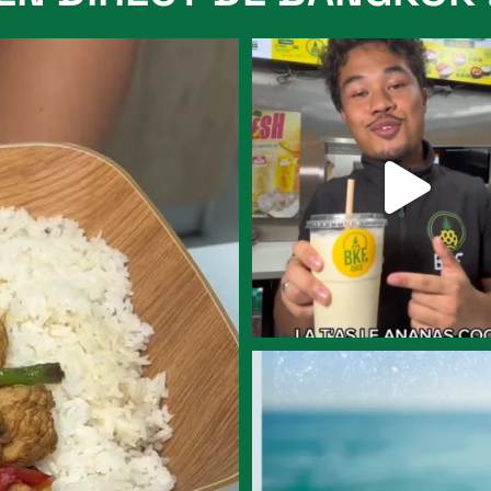
ns être trop
...
Alors pour vous le smoothie c’est un
ou
...
8
0
ET TOI, TU CRAQUES POUR QUEL P
...
3
0