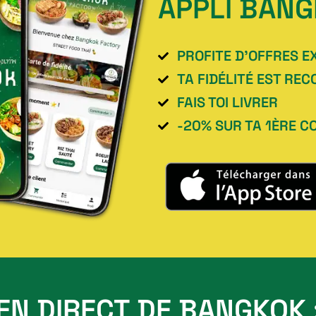
APPLI BANG
PROFITE D’OFFRES E
TA FIDÉLITÉ EST RE
FAIS TOI LIVRER
-20% SUR TA 1ÈRE 
EN DIRECT DE BANGKOK 