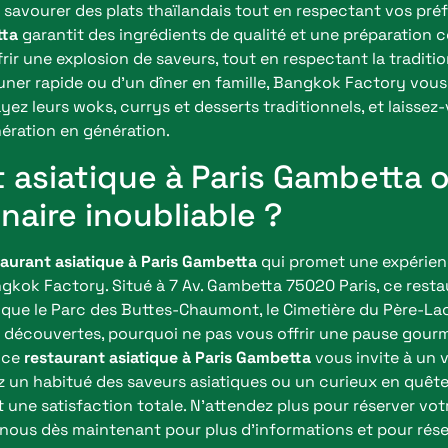
r savourer des plats thaïlandais tout en respectant vos pré
tta
garantit des ingrédients de qualité et une préparation 
ir une explosion de saveurs, tout en respectant la traditio
uner rapide ou d’un dîner en famille, Bangkok Factory vou
yez leurs woks, currys et desserts traditionnels, et laissez
ération en génération.
 asiatique à Paris Gambetta o
naire inoubliable ?
taurant asiatique à Paris Gambetta
qui promet une expérienc
gkok Factory. Situé à 7 Av. Gambetta 75020 Paris, ce resta
 que le Parc des Buttes-Chaumont, le Cimetière du Père-Lach
 de découvertes, pourquoi ne pas vous offrir une pause go
, ce
restaurant asiatique à Paris Gambetta
vous invite à un 
z un habitué des saveurs asiatiques ou un curieux en quêt
une satisfaction totale. N’attendez plus pour réserver votr
nous dès maintenant pour plus d’informations et pour rés