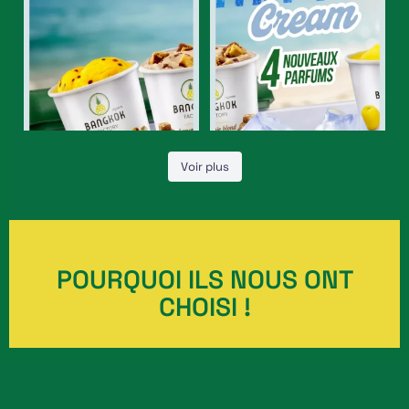
3
0
7
0
Voir plus
POURQUOI ILS NOUS ONT
CHOISI !