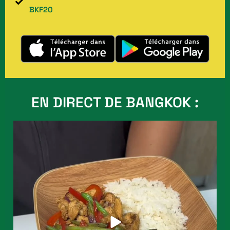
BKF20
EN DIRECT DE BANGKOK :
Vous cherchez un plat qui cale sans être trop
...
12
0