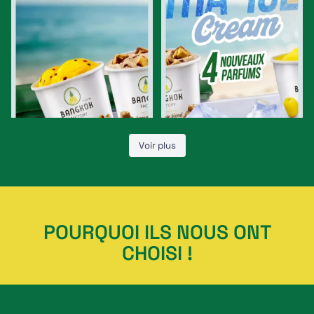
...
...
3
0
7
0
Voir plus
POURQUOI ILS NOUS ONT
CHOISI !