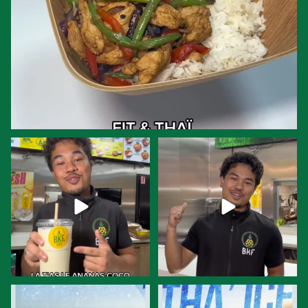
Alors pour vous le smoothie c’est
Team sucré-salé ? Ce plat est
un dessert ou
...
fait pour vous.
...
8
0
12
0
ET TOI, TU CRAQUES POUR QUEL
ET TOI, TU CRAQUES POUR QUEL
PARFUM ?
PARFUM ?